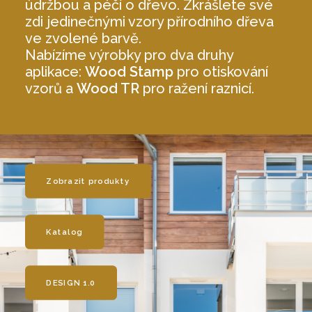
údržbou a péčí o dřevo. Zkrášlete své
zdi jedinečnými vzory přírodního dřeva
ve zvolené barvě.
Nabízíme výrobky pro dva druhy
aplikace:
Wood Stamp
pro otiskování
vzorů a
Wood TR
pro ražení raznicí.
Zobrazit produkty
Katalog
DESIGN 1.0