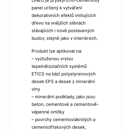
LINEO je pryskyřično-cementový
panel určený k vytváření
dekorativních efektů imitujících
dřevo na vnějších stěnách
stávajících i nově postavených
budov, stejně jako v interiérech.
Produkt lze aplikovat na:
– vyztuženou vrstvu
tepelněizolačních systémů
ETICS na bázi polystyrenových
desek EPS a desek z minerální
vlny
– minerální podklady, jako jsou:
beton, cementové a cementově-
vápenné omítky
– povrchy cementovláknitých a
cementotřískových desek,