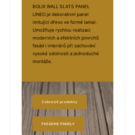
BOLIX WALL SLATS PANEL
LINEO je dekorativní panel
imitující dřevo ve formě lamel.
Umožňuje rychlou realizaci
moderních a efektních povrchů
fasád i interiérů při zachování
vysoké odolnosti a jednoduché
montáže.
Zobraziť produkty
FASÁDNE PANELY