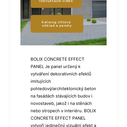
Instruktážní video
Katalog cihlový 
obklad a panely
BOLIX CONCRETE EFFECT
PANEL Je panel určený k
vytváření dekorativních efektů
imitujících
pohledový/architektonický beton
na fasádách stávajících budov i
novostaveb, jakož i na stěnách
nebo stropech v interiéru. BOLIX
CONCRETE EFFECT PANEL
vytvoří jedinečný vizuální efekt a